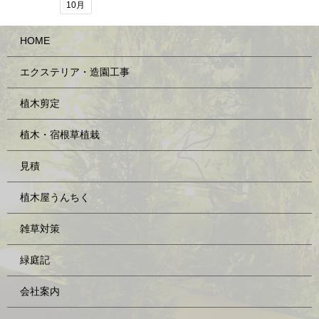
10月
HOME
エクステリア・造園工事
植木剪定
植木・宿根草植栽
見積
植木屋うんちく
雑草対策
緑庭記
会社案内