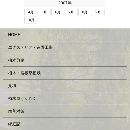
2007年
4月
5月
6月
7月
8月
9月
10月
HOME
エクステリア・造園工事
植木剪定
植木・宿根草植栽
見積
植木屋うんちく
雑草対策
緑庭記