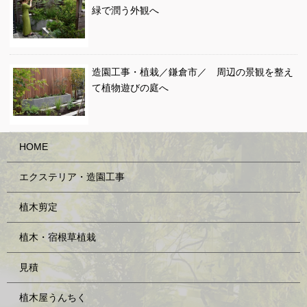
緑で潤う外観へ
造園工事・植栽／鎌倉市／ 周辺の景観を整え
て植物遊びの庭へ
HOME
エクステリア・造園工事
植木剪定
植木・宿根草植栽
見積
植木屋うんちく