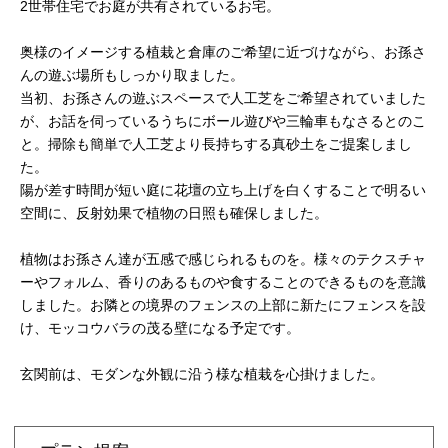
2世帯住宅でお庭が共有されているお宅。
奥様のイメージする植栽と倉庫のご希望に近づけながら、お孫さ
んの遊ぶ場所もしっかり取ました。
当初、お孫さんの遊ぶスペースで人工芝をご希望されていました
が、お話を伺っているうちにボール遊びや三輪車もなさるとのこ
と。掃除も簡単で人工芝より長持ちする真砂土をご提案しまし
た。
陽が差す時間が短い庭に花壇の立ち上げを白くすることで明るい
空間に、反射効果で植物の日照も確保しました。
植物はお孫さん達が五感で感じられるものを。様々のテクスチャ
ーやフォルム、香りのあるものや食することのできるものを意識
しました。お隣との境界のフェンスの上部に新たにフェンスを設
け、モッコウバラの茂る壁になる予定です。
玄関前は、モダンな外観に沿う様な植栽を心掛けました。