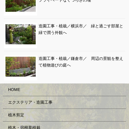
造園工事・植栽／横浜市／ 緑と過ごす部屋と
緑で潤う外観へ
造園工事・植栽／鎌倉市／ 周辺の景観を整え
て植物遊びの庭へ
HOME
エクステリア・造園工事
植木剪定
植木・宿根草植栽