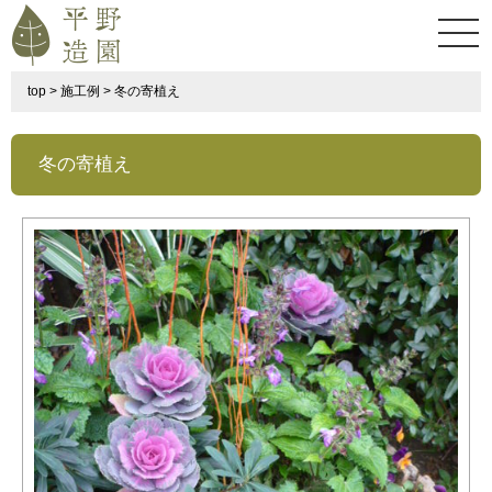
top
>
施工例
>
冬の寄植え
冬の寄植え