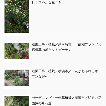
しく華やかな花々を
造園工事・植栽／茅ヶ崎市／ 耐潮プランツと
宿根草のポケットガーデン
造園工事・植栽／横浜市／ 花があふれるオー
プンな庭へ
ガーデニング・一年草植栽／藤沢市／明るい雰
囲気の草花達