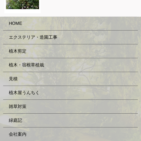
HOME
エクステリア・造園工事
植木剪定
植木・宿根草植栽
見積
植木屋うんちく
雑草対策
緑庭記
会社案内